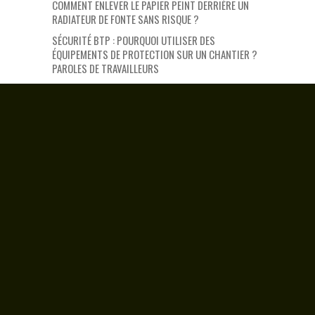
COMMENT ENLEVER LE PAPIER PEINT DERRIÈRE UN
RADIATEUR DE FONTE SANS RISQUE ?
SÉCURITÉ BTP : POURQUOI UTILISER DES
ÉQUIPEMENTS DE PROTECTION SUR UN CHANTIER ?
PAROLES DE TRAVAILLEURS
REUSSIR A AMENAGER SA MAISON DE MANIERE
PERSONNALISEE, COMMENT Y PARVENIR ?
COMMENT ÉCONOMISER AVEC DES PANNEAUX
SOLAIRES PLUG AND PLAY CHEZ SOI
LA PLATEFORME ÉLÉVATRICE : COMMENT CHOISIR
SON MODÈLE ?
Bien souvent, les combles des maisons sont
utilisés comme grenier, voire pas utilisés du tout.
Or, il y a des spécialistes qui peuvent aménager
de nouvelles pièces totalement fonctionnelles.
Sur ce site que je vous conseille :
https://mareconversionprofessionnelle.fr/