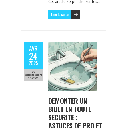
Cet article se penche sur les…
Lire la suite
AVR
24
2025
de
lacitedelacons
truction
DEMONTER UN
BIDET EN TOUTE
SECURITE :
ASTUCES DE PRO ET