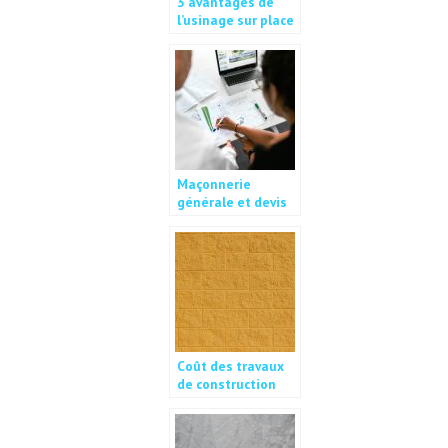
3 avantages de
l’usinage sur place
Maçonnerie
générale et devis
de maçonnerie :
nos conseils
Coût des travaux
de construction
d’un mur en
parpaings