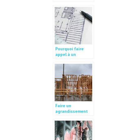
plomberie?
Pourquoi faire
appel à un
ingénieur pour
mettre en oeuvre
un projet de
construction ?
Faire un
agrandissement
pour sa maison, à
quoi penser ?