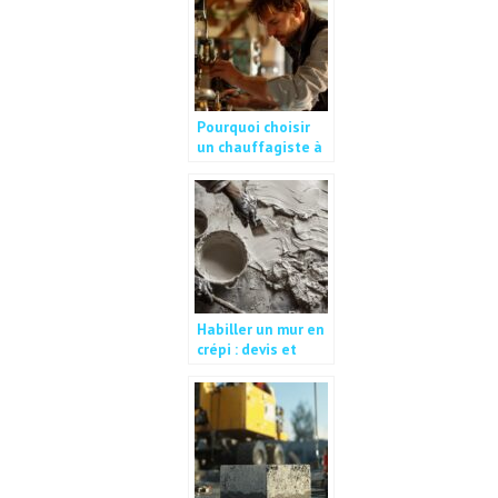
Pourquoi choisir
un chauffagiste à
vannes pour vos
besoins en
chauffage et
plomberie ?
Habiller un mur en
crépi : devis et
étapes de
réalisation selon
les matériaux