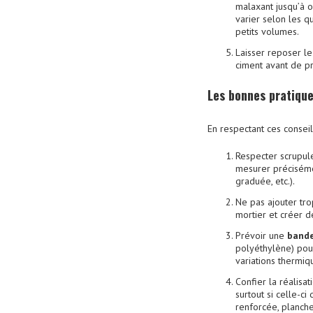
malaxant jusqu’à 
varier selon les q
petits volumes.
Laisser reposer l
ciment avant de pr
Les bonnes pratique
En respectant ces consei
Respecter scrupul
mesurer précisémen
graduée, etc.).
Ne pas ajouter tro
mortier et créer de
Prévoir une
bande
polyéthylène) pour
variations thermiq
Confier la réalisat
surtout si celle-c
renforcée, plancher