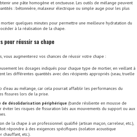
obtenir une pâte homogène et onctueuse. Les outils de mélange peuvent
uantités : bétonnière, malaxeur électrique ou simple auge pour les plus
e mortier quelques minutes pour permettre une meilleure hydratation du
océder à la réalisation de la chape.
s pour réussir sa chape
ls, vous augmenterez vos chances de réussir votre chape :
eusement les dosages indiqués pour chaque type de mortier, en veillant à
t les différentes quantités avec des récipients appropriés (seau, truelle
p d’eau au mélange, car cela pourrait affaiblir les performances du
s fissures lors de la prise.
 de désolidarisation périphérique
(bande résiliente en mousse de
 éviter les risques de fissuration liés aux mouvements du support ou aux
ues.
ion de la chape à un professionnel qualifié (artisan maçon, carreleur, etc.),
i doit répondre à des exigences spécifiques (isolation acoustique
 chauffant, etc.).