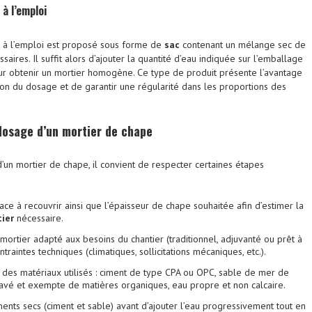
à l’emploi
t à l’emploi est proposé sous forme de
sac
contenant un mélange sec de
saires. Il suffit alors d’ajouter la quantité d’eau indiquée sur l’emballage
ur obtenir un mortier homogène. Ce type de produit présente l’avantage
tion du dosage et de garantir une régularité dans les proportions des
dosage d’un mortier de chape
’un mortier de chape, il convient de respecter certaines étapes
ace à recouvrir ainsi que l’épaisseur de chape souhaitée afin d’estimer la
ier
nécessaire.
 mortier adapté aux besoins du chantier (traditionnel, adjuvanté ou prêt à
ntraintes techniques (climatiques, sollicitations mécaniques, etc.).
té des matériaux utilisés : ciment de type CPA ou OPC, sable de mer de
avé et exempte de matières organiques, eau propre et non calcaire.
nts secs (ciment et sable) avant d’ajouter l’eau progressivement tout en