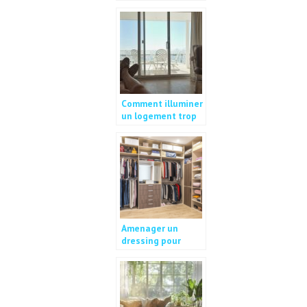
bon choix ?
Comment illuminer
un logement trop
sombre?
Amenager un
dressing pour
optimiser votre
espace de
rangement