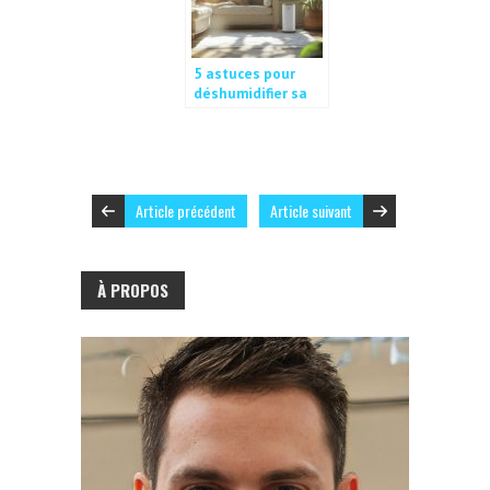
5 astuces pour
déshumidifier sa
maison : le
chauffage, votre
meilleur allié
contre l’humidité
Article précédent
Article suivant
À PROPOS