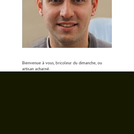
Bienvenue à vous, bricoleur du dimanche, ou
artisan acharné.
Ce blog est destiné à toutes les personnes qui
ont besoin de réaliser des travaux, petits comme
grands. Je vous donne ici des conseils et astuces
pour que vous puissiez avoir un résultat optimal,
à moindre coût et sans vous blesser.
À bientôt sur la cité de la construction !
ARTICLES RÉCENTS