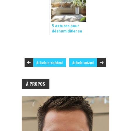
5 astuces pour
déshumidifier sa
maison : le
chauffage, votre
meilleur allié
contre l’humidité
Article précédent
Article suivant
À PROPOS