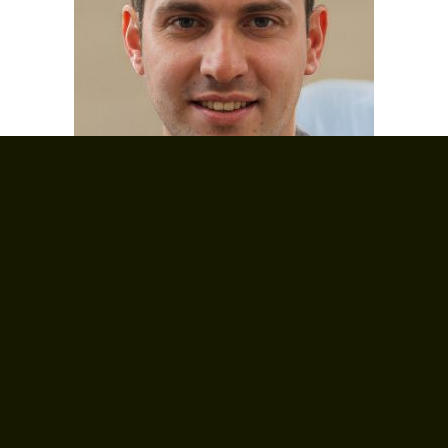
Bienvenue à vous, bricoleur du dimanche, ou
artisan acharné.
Ce blog est destiné à toutes les personnes qui
ont besoin de réaliser des travaux, petits comme
grands. Je vous donne ici des conseils et astuces
pour que vous puissiez avoir un résultat optimal,
à moindre coût et sans vous blesser.
À bientôt sur la cité de la construction !