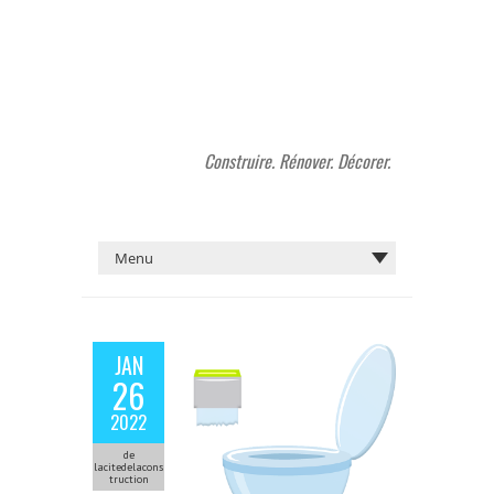
Construire. Rénover. Décorer.
JAN
26
2022
de
lacitedelacons
truction